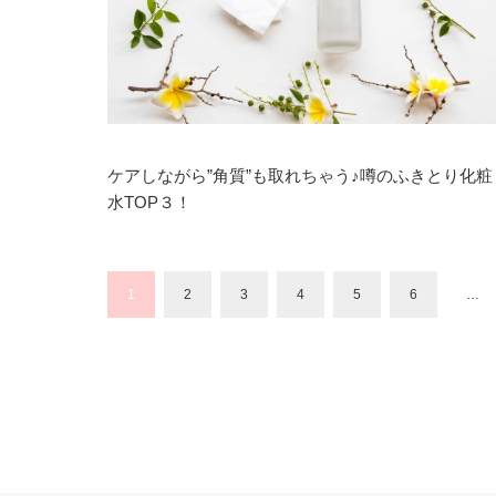
ケアしながら”角質”も取れちゃう♪噂のふきとり化粧
水TOP３！
1
2
3
4
5
6
…