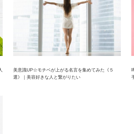
人
美意識UP☆モチベが上がる名言を集めてみた《５
選》｜美容好きな人と繋がりたい