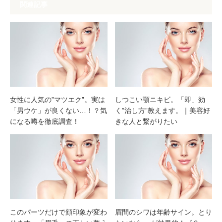
関連記事
女性に人気の”マツエク”。実は
しつこい顎ニキビ。「即」効
「男ウケ」が良くない…！？気
く”治し方”教えます。｜美容好
になる噂を徹底調査！
きな人と繋がりたい
このパーツだけで顔印象が変わ
眉間のシワは年齢サイン。とり