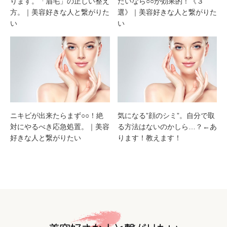
ります。「眉毛」の正しい整え
たいなら○○が効果的！《３
方。｜美容好きな人と繋がりた
選》｜美容好きな人と繋がりた
い
い
ニキビが出来たらまず○○！絶
気になる”顔のシミ”。自分で取
対にやるべき応急処置。｜美容
る方法はないのかしら…？←あ
好きな人と繋がりたい
ります！教えます！