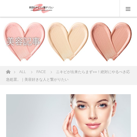
美容記事
ホーム
ALL
FACE
ニキビが出来たらまず○○！絶対にやるべき応
急処置。｜美容好きな人と繋がりたい