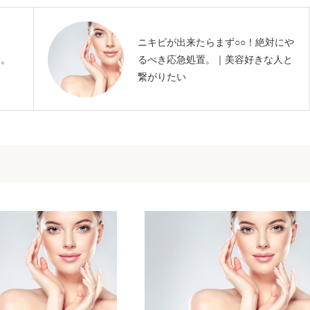
角
ニキビが出来たらまず○○！絶対にや
す。
るべき応急処置。｜美容好きな人と
繋がりたい