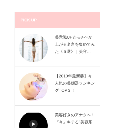
PICK UP
美意識UP☆モチベが
上がる名言を集めてみ
た《５選》｜美容…
【2019年最新盤】今
人気の美顔器ランキン
グTOP３！
美容好きのアナタへ！
『今』キテる”美容系