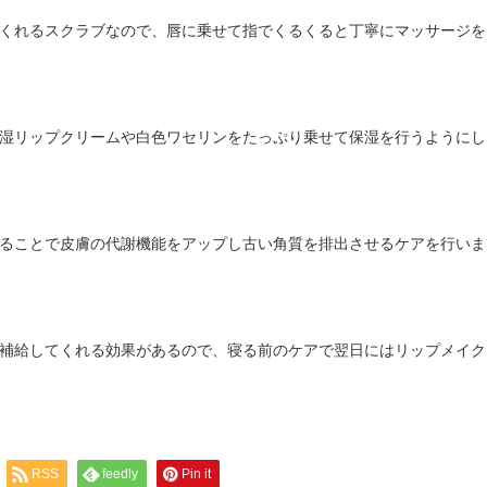
くれるスクラブなので、唇に乗せて指でくるくると丁寧にマッサージを
湿リップクリームや白色ワセリンをたっぷり乗せて保湿を行うようにし
ることで皮膚の代謝機能をアップし古い角質を排出させるケアを行いま
補給してくれる効果があるので、寝る前のケアで翌日にはリップメイク
RSS
feedly
Pin it