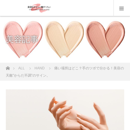
美容記事
ホーム
ALL
HAND
痛い場所はどこ？手のツボで分かる！美容の
天敵”からだ不調”のサイン。