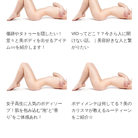
傷跡やタトゥーを隠したい！
VIOってどこ？？今さら人に聞
堂々と美ボディを出せるアイテ
けない話。｜美容好きな人と繋
ム○○を紹介します！
がりたい
女子高生に人気のボディソー
ボディメンテは何してる？美の
プ！肌を包み込む”泡”と”香
カリスマが教えるルーティーン
り”をご体感あれ！
をご紹介☆