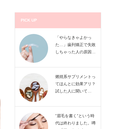
PICK UP
「やらなきゃよかっ
た…」歯列矯正で失敗
しちゃった人の原因…
燃焼系サプリメントっ
てほんとに効果アリ？
試した人に聞いて…
”眉毛を書く”という時
代は終わりました。噂