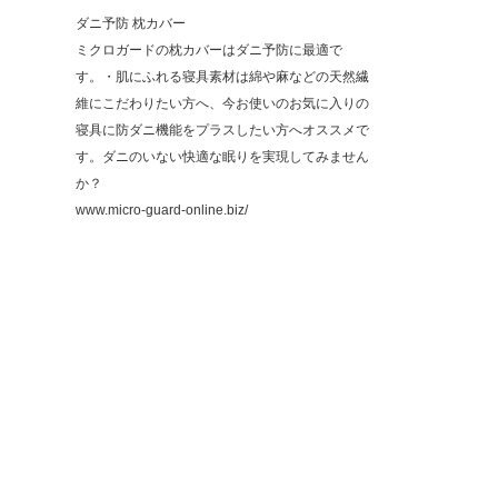
ダニ予防 枕カバー
ミクロガードの枕カバーはダニ予防に最適で
す。・肌にふれる寝具素材は綿や麻などの天然繊
維にこだわりたい方へ、今お使いのお気に入りの
寝具に防ダニ機能をプラスしたい方へオススメで
す。ダニのいない快適な眠りを実現してみません
か？
www.micro-guard-online.biz/