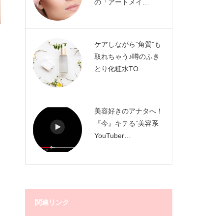
の「アートメイ…
ケアしながら”角質”も
取れちゃう♪噂のふき
とり化粧水TO…
美容好きのアナタへ！
『今』キテる”美容系
YouTuber…
関連リンク