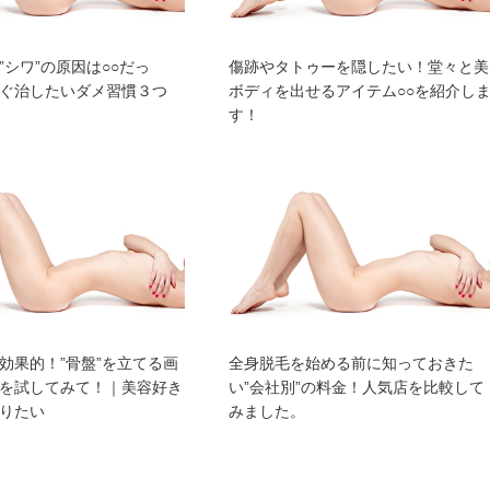
”シワ”の原因は○○だっ
傷跡やタトゥーを隠したい！堂々と美
ぐ治したいダメ習慣３つ
ボディを出せるアイテム○○を紹介し
す！
効果的！”骨盤”を立てる画
全身脱毛を始める前に知っておきた
を試してみて！｜美容好き
い”会社別”の料金！人気店を比較して
りたい
みました。