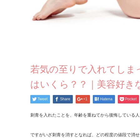
若気の至りで入れてしま
はいくら？？｜美容好き
Tweet
Share
+1
Hatena
Pocket
刺青を入れたことを、年齢を重ねてから後悔している人
ですがいざ刺青を消すとなれば、どの程度の値段で消せ