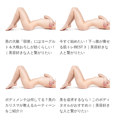
美の大敵『宿便』にはヨーグル
今すぐ始めたい！下っ腹が痩せ
ト＆大根おろしが効くらしい！
る筋トレBEST３｜美容好きな
｜美容好きな人と繋がりたい
人と繋がりたい
ボディメンテは何してる？美の
美を追求するなら！このボディ
カリスマが教えるルーティーン
タオルがおすすめ☆｜美容好き
をご紹介☆
な人と繋がりたい