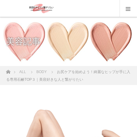
美容記事
ホーム
ALL
BODY
お尻ケアを始めよう！綺麗なヒップが手に入
る専用石鹸TOP３｜美容好きな人と繋がりたい