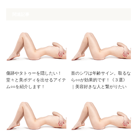
関連記事
傷跡やタトゥーを隠したい！
首のシワは年齢サイン。取るな
堂々と美ボディを出せるアイテ
ら○○が効果的です！《３選》
ム○○を紹介します！
｜美容好きな人と繋がりたい