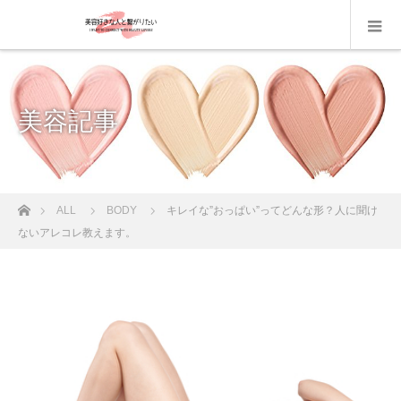
美容記事
ホーム
ALL
BODY
キレイな”おっぱい”ってどんな形？人に聞け
ないアレコレ教えます。