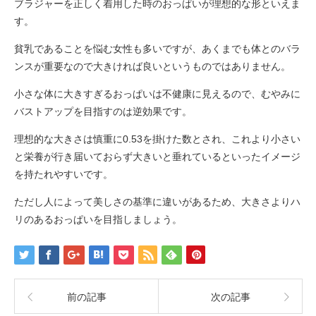
ブラジャーを正しく着用した時のおっぱいが理想的な形といえま
す。
貧乳であることを悩む女性も多いですが、あくまでも体とのバラ
ンスが重要なので大きければ良いというものではありません。
小さな体に大きすぎるおっぱいは不健康に見えるので、むやみに
バストアップを目指すのは逆効果です。
理想的な大きさは慎重に0.53を掛けた数とされ、これより小さい
と栄養が行き届いておらず大きいと垂れているといったイメージ
を持たれやすいです。
ただし人によって美しさの基準に違いがあるため、大きさよりハ
リのあるおっぱいを目指しましょう。
前の記事
次の記事