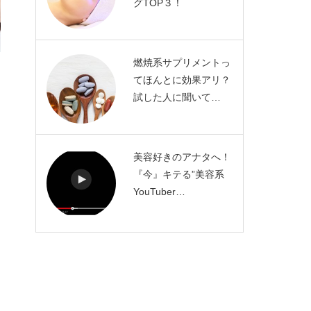
グTOP３！
燃焼系サプリメントっ
てほんとに効果アリ？
試した人に聞いて…
美容好きのアナタへ！
『今』キテる”美容系
YouTuber…