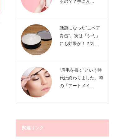
るの？？手に入…
話題になった”ニベア
青缶”。実は「シミ」
にも効果が！？気…
”眉毛を書く”という時
代は終わりました。噂
の「アートメイ…
関連リンク