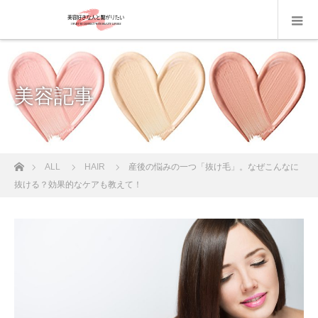
美容記事
ホーム
ALL
HAIR
産後の悩みの一つ「抜け毛」。なぜこんなに
抜ける？効果的なケアも教えて！