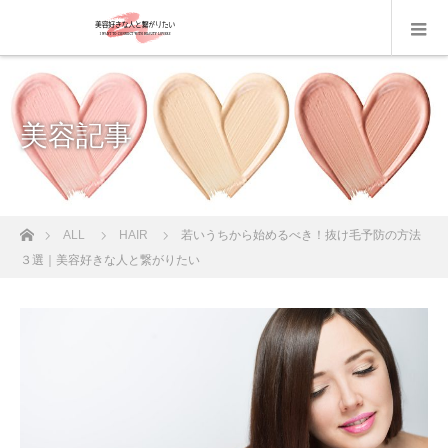
美容記事
ホーム
ALL
HAIR
若いうちから始めるべき！抜け毛予防の方法
３選｜美容好きな人と繋がりたい